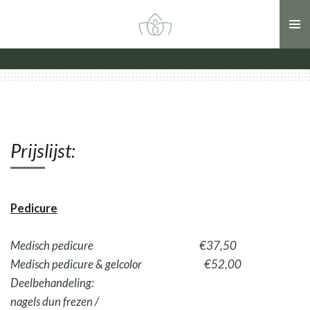
Ga
direct
naar
de
hoofdinhoud
Prijslijst:
Ped
icure
Medisch pedicure
€37,50
Medisch pedicure & gelcolor €52,00
Deelbehandeling:
nagels dun frezen /