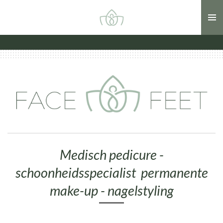
Ga
direct
naar
de
hoofdinhoud
Medisch pedicure -
schoonheidsspecialist permanente
make-up - nagelstyling