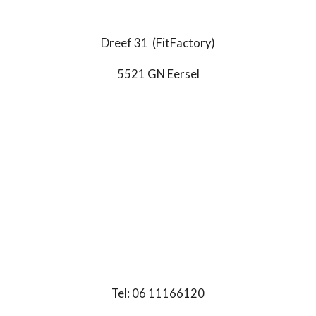
e
b
o
o
Dreef 31 (FitFactory)
k
5521 GN Eersel
Tel: 06 11166120